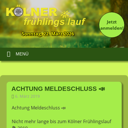
Jetzt
anmelden!
Sonntag, 22. März 2026
13.
Kölner
Frühlingslauf
MENÜ
Zum
Inhalt
ACHTUNG MELDESCHLUSS 📣
springen
6. März 2019
LT-Admin
Allgemein
Achtung Meldeschluss
📣
Nicht mehr lange bis zum Kölner Frühlingslauf