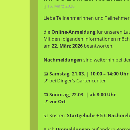
16. März 2026
fannyrichter
Allgemein
Liebe Teilnehmerinnen und Teilnehmer d
die
Online-Anmeldung
für unseren Lau
Mit den folgenden Informationen möcht
am
22. März 2026
beantworten.
Nachmeldungen
sind weiterhin bei de
📅
Samstag, 21.03. | 10:00 – 14:00 Uhr
📍 bei Dinger’s Gartencenter
📅
Sonntag, 22.03. | ab 8:00 Uhr
📍
vor Ort
💶 Kosten:
Startgebühr + 5 € Nachme
Auch
Ummeldungen
auf andere Person