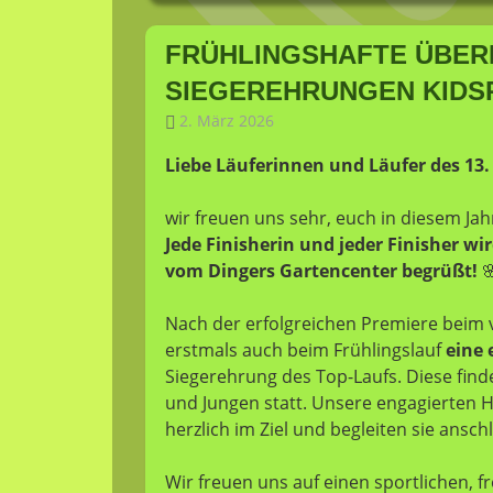
FRÜHLINGSHAFTE ÜBE
SIEGEREHRUNGEN KIDS
2. März 2026
fannyrichter
Allgemein
Liebe Läuferinnen und Läufer des 13.
wir freuen uns sehr, euch in diesem J
Jede Finisherin und jeder Finisher wi
vom Dingers Gartencenter begrüßt!

Nach der erfolgreichen Premiere beim v
erstmals auch beim Frühlingslauf
eine 
Siegerehrung des Top-Laufs. Diese find
und Jungen statt. Unsere engagierten 
herzlich im Ziel und begleiten sie ansc
Wir freuen uns auf einen sportlichen, frö