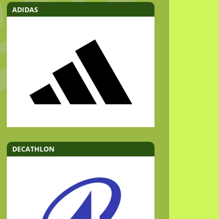
ADIDAS
DECATHLON