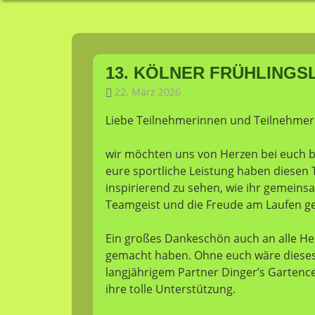
Frühling
Zum
Inhalt
13. KÖLNER FRÜHLINGS
springen
22. März 2026
niklaspohl
Allgemein
Liebe Teilnehmerinnen und Teilnehmer 
wir möchten uns von Herzen bei euch 
eure sportliche Leistung haben diesen
inspirierend zu sehen, wie ihr gemeins
Teamgeist und die Freude am Laufen get
Ein großes Dankeschön auch an alle Hel
gemacht haben. Ohne euch wäre dieses 
langjährigem Partner Dinger’s Gartence
ihre tolle Unterstützung.