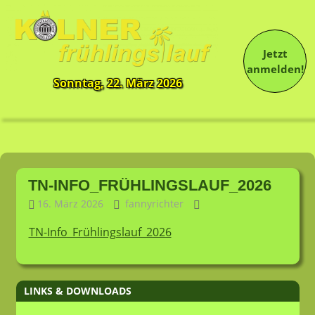
Jetzt
anmelden!
Sonntag, 22. März 2026
13.
Kölner
Frühlingslauf
Zum
Inhalt
TN-INFO_FRÜHLINGSLAUF_2026
springen
16. März 2026
fannyrichter
TN-Info_Frühlingslauf_2026
LINKS & DOWNLOADS