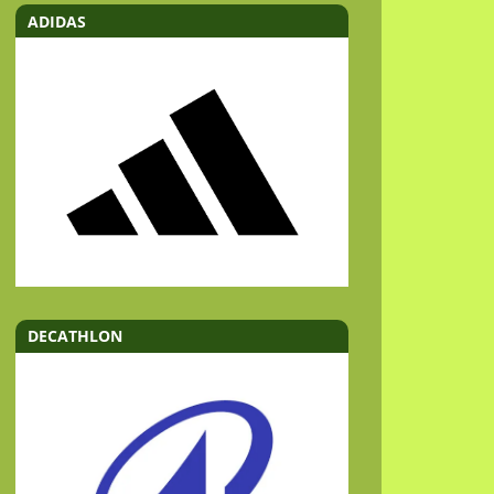
ADIDAS
DECATHLON