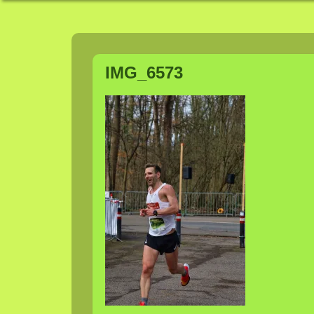
Frühling
Zum
Inhalt
IMG_6573
springen