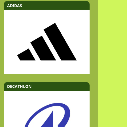
ADIDAS
DECATHLON