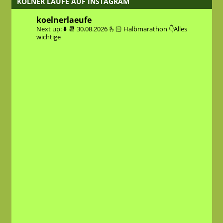
KÖLNER LÄUFE AUF INSTAGRAM
koelnerlaeufe
Next up: ⬇️
📆 30.08.2026
🫰🏻 Halbmarathon
👇Alles
wichtige