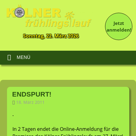
Jetzt
anmelden!
Sonntag, 22. März 2026
13.
Kölner
Frühlingslauf
MENÜ
Zum
Inhalt
ENDSPURT!
springen
18. März 2011
LT-Admin
Allgemein
In 2 Tagen endet die Online-Anmeldung für die