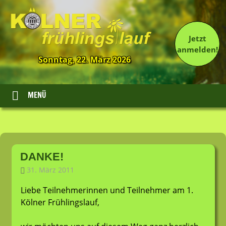
Jetzt
anmelden!
Sonntag, 22. März 2026
13.
Kölner
Frühlingslauf
MENÜ
Zum
Inhalt
DANKE!
springen
31. März 2011
LT-Admin
Allgemein
Liebe Teilnehmerinnen und Teilnehmer am 1.
Kölner Frühlingslauf,