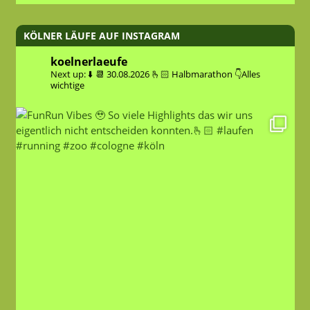
KÖLNER LÄUFE AUF INSTAGRAM
koelnerlaeufe
Next up: ⬇️
📆 30.08.2026
🫰🏻 Halbmarathon
👇Alles
wichtige