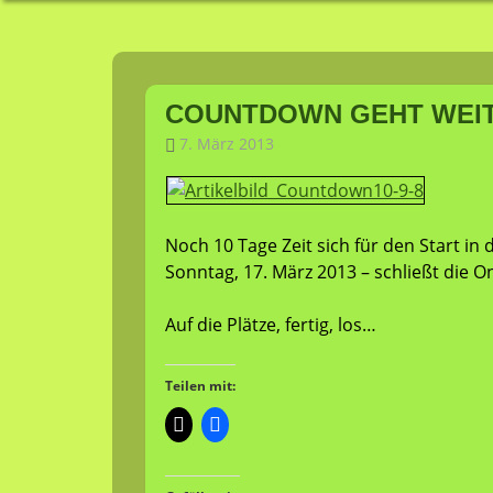
Frühling
Zum
Inhalt
COUNTDOWN GEHT WEITE
springen
7. März 2013
LT-Admin
Allgemein
Noch 10 Tage Zeit sich für den Start in
Sonntag, 17. März 2013 – schließt die 
Auf die Plätze, fertig, los…
Teilen mit: