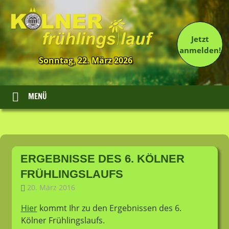
Jetzt
anmelden!
Sonntag, 22. März 2026
13.
Kölner
Frühlingslauf
MENÜ
Zum
Inhalt
ERGEBNISSE DES 6. KÖLNER
springen
FRÜHLINGSLAUFS
20. März 2016
LT-Admin
Allgemein
Hier
kommt Ihr zu den Ergebnissen des 6.
Kölner Frühlingslaufs.