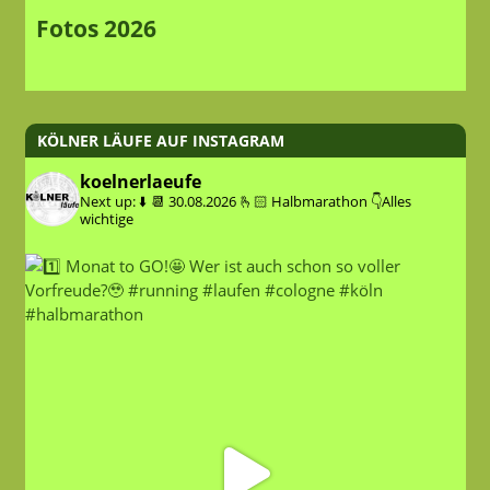
Fotos 2026
KÖLNER LÄUFE AUF INSTAGRAM
koelnerlaeufe
Next up: ⬇️
📆 30.08.2026
🫰🏻 Halbmarathon
👇Alles
wichtige