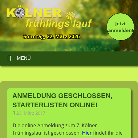
Jetzt
anmelden!
Sonntag, 22. März 2026
13.
Kölner
Frühlingslauf
MENÜ
Zum
Inhalt
ANMELDUNG GESCHLOSSEN,
springen
STARTERLISTEN ONLINE!
20. März 2017
LT-Admin
Allgemein
Die online Anmeldung zum 7. Kölner
Frühlingslauf ist geschlossen.
Hier
findet ihr die