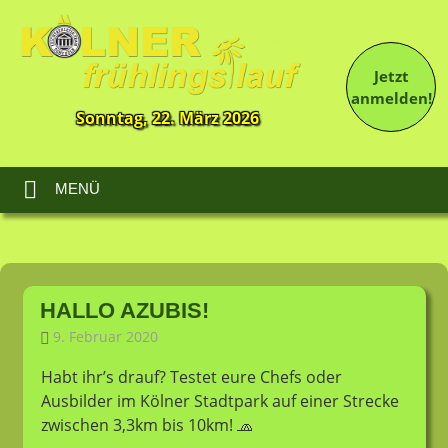
Jetzt
anmelden!
Sonntag, 22. März 2026
13.
Kölner
Frühlingslauf
MENÜ
Zum
Inhalt
HALLO AZUBIS!
springen
9. Februar 2020
LT-Admin
Allgemein
Habt ihr’s drauf? Testet eure Chefs oder
Ausbilder im Kölner Stadtpark auf einer Strecke
zwischen 3,3km bis 10km!
🧢