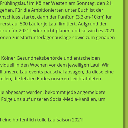
 Frühlingslauf im Kölner Westen am Sonntag, den 21.
ehen. Für die Ambitionierten unter Euch ist der
Anschluss startet dann der FunRun (3,3km-10km) für
erst auf 500 Läufer je Lauf limitiert. Aufgrund der
irun für 2021 leider nicht planen und so wird es 2021
tionen zur Startunterlagenauslage sowie zum genauen
r Kölner Gesundheitsbehörde und entscheiden
iduell in den Wochen vor dem jeweiligen Lauf. Wir
all unsere Laufevents pauschal absagen, da diese eine
llen, die letzten Endes unseren Leichtathleten
emie abgesagt werden, bekommt jede angemeldete
t. Folge uns auf unseren Social-Media-Kanälen, um
eine hoffentlich tolle Laufsaison 2021!