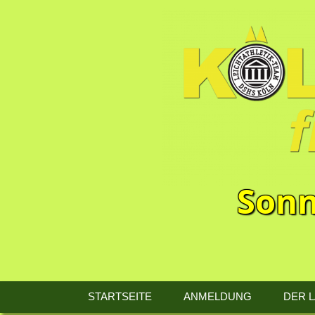
Sonn
13.
Kölner
STARTSEITE
ANMELDUNG
DER 