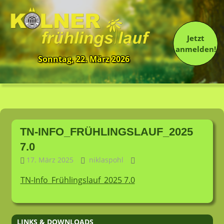
Jetzt
anmelden!
Sonntag, 22. März 2026
13.
Kölner
Frühlingslauf
Zum
Inhalt
TN-INFO_FRÜHLINGSLAUF_2025
springen
7.0
17. März 2025
niklaspohl
TN-Info_Frühlingslauf_2025 7.0
LINKS & DOWNLOADS