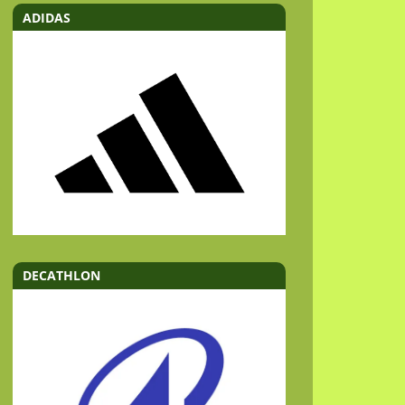
ADIDAS
DECATHLON