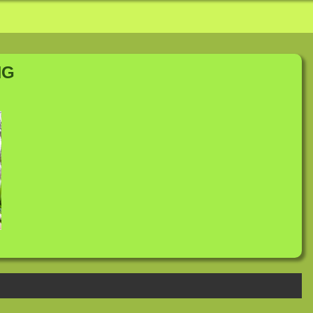
slauf
NG