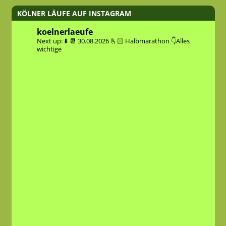
KÖLNER LÄUFE AUF INSTAGRAM
koelnerlaeufe
Next up: ⬇️
📆 30.08.2026
🫰🏻 Halbmarathon
👇Alles
wichtige