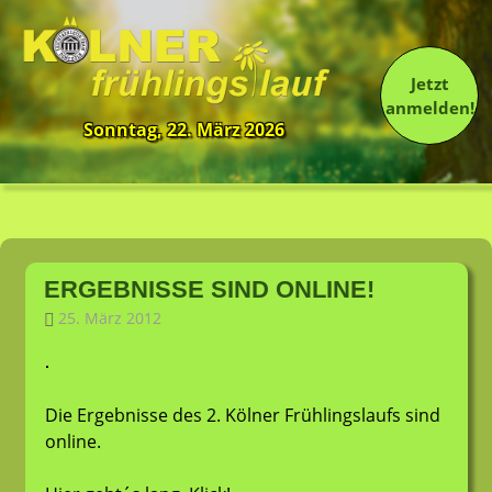
Jetzt
anmelden!
Sonntag, 22. März 2026
13.
Kölner
Frühlingslauf
Zum
Inhalt
ERGEBNISSE SIND ONLINE!
springen
25. März 2012
LT-Admin
Allgemein
Die Ergebnisse des 2. Kölner Frühlingslaufs sind
online.