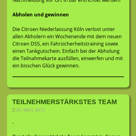
Nachmeldung vor Ort in bar entrichtet werden!
Abholen und gewinnen
Die Citroen Niederlassung Köln verlost unter
allen Abholern ein Wochenende mit dem neuen
Citroen DS5, ein Fahrsicherheitstraining sowie
einen Tankgutschein. Einfach bei der Abholung
die Teilnahmekarte ausfüllen, einwerfen und mit
ein bisschen Glück gewinnen.
TEILNEHMERSTÄRKSTES TEAM
20. März 2012
LT-Admin
Allgemein