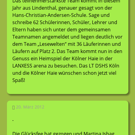
Das teilnehmerstärkste Team kommt in diesem
Jahr aus Lindenthal, genauer gesagt von der
Hans-Christian-Andersen-Schule. Sage und
schreibe 62 Schülerinnen, Schüler, Lehrer und
Eltern haben sich unter dem gemeinsamen
Teamnamen angemeldet und liegen deutlich vor
dem Team „Lesewelten“ mit 36 Läuferinnen und
Läufern auf Platz 2. Das Team kommt nun in den
Genuss ein Heimspiel der Kölner Haie in der
LANXESS arena zu besuchen. Das LT DSHS Köln
und die Kölner Haie wünschen schon jetzt viel
Spaß!
20. März 2012
LT-Admin
Allgemein
Die Glücksfee hat gezogen und Martina Ishag