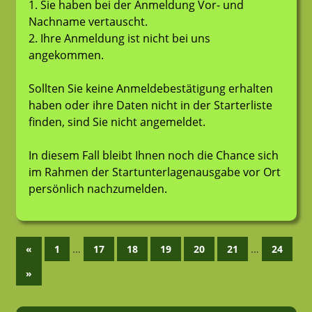
1. Sie haben bei der Anmeldung Vor- und
Nachname vertauscht.
2. Ihre Anmeldung ist nicht bei uns
angekommen.
Sollten Sie keine Anmeldebestätigung erhalten
haben oder ihre Daten nicht in der Starterliste
finden, sind Sie nicht angemeldet.
In diesem Fall bleibt Ihnen noch die Chance sich
im Rahmen der Startunterlagenausgabe vor Ort
persönlich nachzumelden.
Seitennummerierung
Vorherige
…
…
«
1
17
18
19
20
21
24
Beiträge
der
Nächste
»
Beiträge
Beiträge